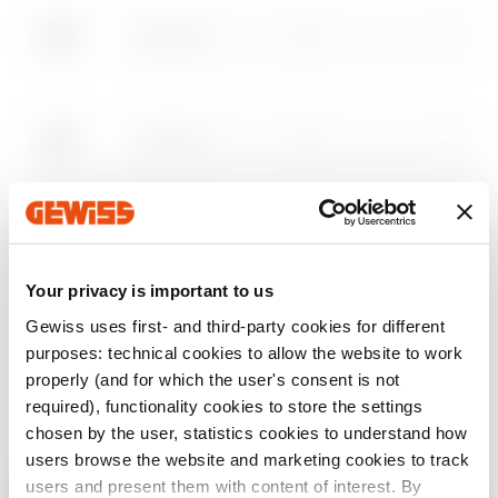
Télécharger
Télécharger
GWD3301
24
Afficher plus
Afficher plus
Accéder à la zone de téléchargement
GWD3302
24
GWD3303
24
Aller à la zone des logiciels
Your privacy is important to us
Gewiss uses first- and third-party cookies for different
purposes: technical cookies to allow the website to work
GWD3304
35
properly (and for which the user's consent is not
Afficher tous
required), functionality cookies to store the settings
chosen by the user, statistics cookies to understand how
GWD3305
35
users browse the website and marketing cookies to track
ÉQUIPEMENTS ET NOTES
users and present them with content of interest. By