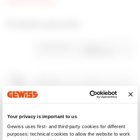
Produits associés
label CE
REACH
Brochure
PBT-Q
Brochure
PRICE
information
Gewiss Code
Largeur
fonctionnelle
Tableaux électriques
Estimation of
Télécharger
Télécharger
basse tension
electrical systems
Télécharger
Télécharger
GWD3551
600 mm
Télécharger
Télécharger
Afficher plus
Afficher plus
GWD3553
600 mm
Accéder à la zone de téléchargement
Your privacy is important to us
Gewiss uses first- and third-party cookies for different
purposes: technical cookies to allow the website to work
GWD3552
850 mm