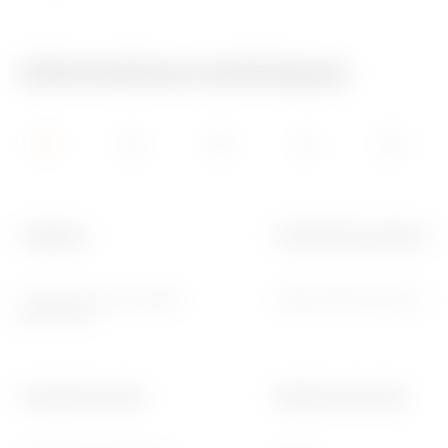
Informations techniques
Catégorie
Protocole de communica
Actionneur pour charges
Zigbee (IEEE 802.15.4)
génériques
Contacts de sortie
Puissance de sortie