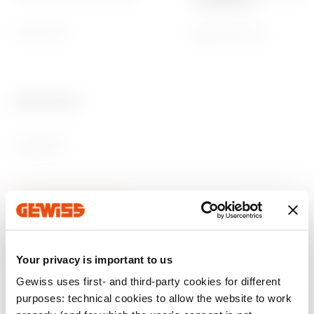
condensant)
-25 ÷ +70 °C
Maximum 93 %
Ware Number
85389099
Produits associés
Your privacy is important to us
Gewiss uses first- and third-party cookies for different
label CE
Déclaration de
Product Data Sheet
64-8
Manuel du système
CADpro
purposes: technical cookies to allow the website to work
conformité
Gewiss Code
Tension
et caractéristiques