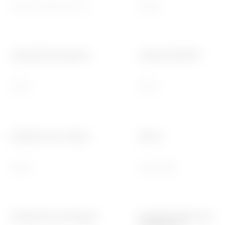
2 NO 6 A (AC1) 230 V ca
8 dBm
Lampes fluocompactes
Lampes LED 230V
150 W
150 W
Puissance max. moteur
Norme
500 W
2014/53/UE
Température de stockage
Humidité relative (non