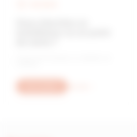
FIND GEWISS
Vous cherchez un
installateur ou un point
de vente ?
Trouvez votre revendeur ou installateur de
confiance.
Nous contacter
Plus d'info