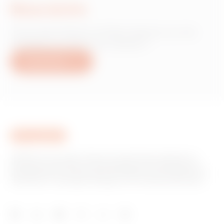
Nous écrire
Vous avez besoin d'informations sur les
produits ou services Gewiss ?
Nous écrire
GEWISS est un acteur phare du marché des solutions de
fabrication destinées à l’automatisation des habitations et
des bâtiments, la protection de l’énergie et les systèmes de
distribution, l’éclairage intelligent et la mobilité électrique.