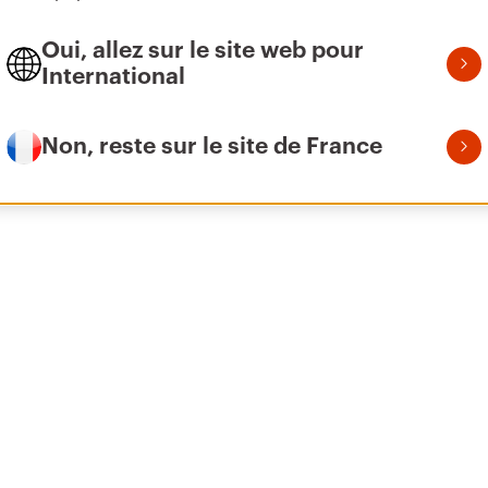
Oui, allez sur le site web pour
Gris (RAL 7035)
G
International
ntaires
Non, reste sur le site de France