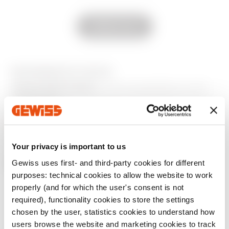
GW10624
Ambre
Afficher tous
ÉQUIPEMENTS ET NOTES
CARACTÉRISTIQUES:
unité de signalisation à LED
non fournie.
APPLICATIONS:
La signification des diffuseurs se
réfère aux recommandations de la Norme EN60073
Afficher plus
(CEI 16-3) sur l’utilisation des couleurs dans la
signalisation lumineuse.
Your privacy is important to us
Produits supplémentaires
Gewiss uses first- and third-party cookies for different
purposes: technical cookies to allow the website to work
properly (and for which the user's consent is not
required), functionality cookies to store the settings
chosen by the user, statistics cookies to understand how
users browse the website and marketing cookies to track