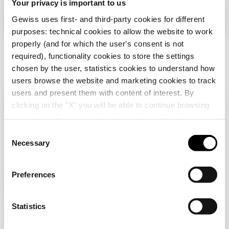
Your privacy is important to us
Gewiss uses first- and third-party cookies for different
purposes: technical cookies to allow the website to work
properly (and for which the user's consent is not
required), functionality cookies to store the settings
chosen by the user, statistics cookies to understand how
users browse the website and marketing cookies to track
users and present them with content of interest. By
clicking on the "X" you will be able to continue browsing
Vérifiez votre pays
Fermer
and refuse all cookies other than technical cookies; in
addition, you can always change your choices via the
C
"Manage Privacy " button in the
Cookie Policy
. Lastly,
Necessary
o
Vous parcourez le site de la France mais il
for further information please also consult our
Privacy
n
semble que vous soyez dans
International
.
Notice
.
Voulez-vous mettre à jour votre pays ?
s
Preferences
e
Oui, allez sur le site web pour
n
International
GEWISS est un acteur phare du marché des solutions de
t
Statistics
fabrication destinées à l’automatisation des habitations et
S
des bâtiments, la protection de l’énergie et les systèmes de
distribution, l’éclairage intelligent et la mobilité électrique.