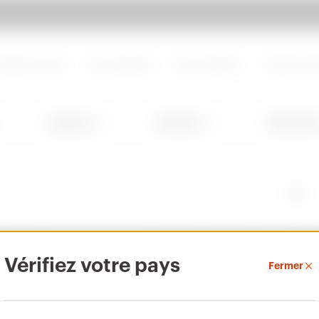
d de page
Aller à My Gewiss
propos de nous
Nous rejoindre
Nous contacter
Centre de d
Lighting
Mobility
Utilisation
PRODUITS
CONTACTS ET SERVICES
A PRO
Vérifiez votre pays
Fermer
Installation
Contacts
Qui s
Energy
Siège social du GEWISS
Histoi