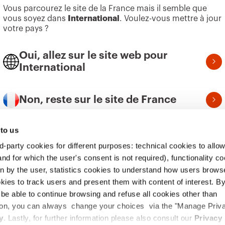
Vous parcourez le site de la France mais il semble que
Building
Rechercher GEWISS
Durabi
vous soyez dans
International
. Voulez-vous mettre à jour
votre pays ?
Lighting
Support
Gouve
Mobility
Logiciel
Nous r
Oui, allez sur le site web pour
International
Utilisations
BIM
Projet
Non, reste sur le site de France
 to us
Vou
Politique relative aux
Juridique
Accessibilité
d-party cookies for different purposes: technical cookies to allow
tro
té
cookies
nd for which the user's consent is not required), functionality c
en by the user, statistics cookies to understand how users brows
ies to track users and present them with content of interest. B
TTO BG – Italia - Code fiscal et numéro de TVA, inscrite à la Chambre de comme
l be able to continue browsing and refuse all cookies other than
0 EUR. Société soumise à la gestion et à la coordination de Polifin S.p.A.
ition, you can always change your choices via the "Manage Priv
y
. Lastly, for further information please also consult our
Privacy