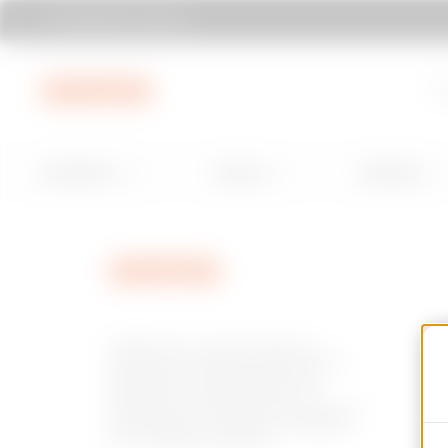
Rechercher Gewiss
Aller au menu
Aller au contenu principal
Aller au pie
À 
Installation
Energy
Building
GEWISS est un acteur phare du
marché des solutions de fabrication
destinées à l’automatisation des
habitations et des bâtiments, la
protection de l’énergie et les systèmes
de distribution, l’éclairage intelligent
et la mobilité électrique.