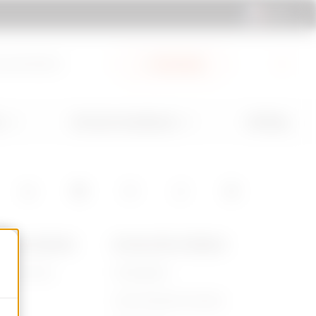
FR | FR
ocumentation
My Gewiss
GW Mag
s
Services et Assistance
POS DE GEWISS
ACTUALITÉS ET MÉDIAS
ommes-nous
Campagnes
re
Communiqué de presse