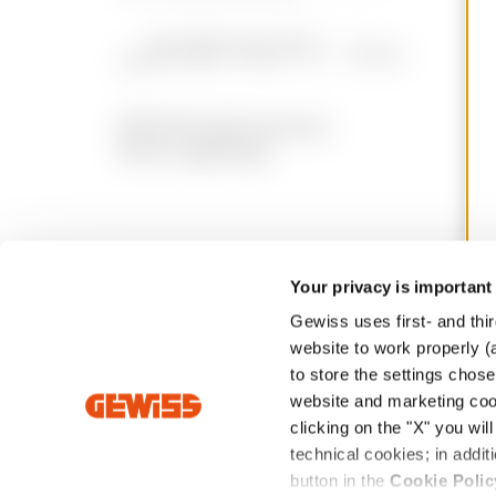
Your privacy is important
Intrastat
Conditions générales de
Politique de
Gewiss uses first- and thir
vente
confidentiali
website to work properly (a
to store the settings chos
website and marketing cook
Siège social : Via Domenico Bosatelli 1 - 24 069 CENATE SO
clicking on the "X" you wil
- Copyright ©2026 - Capital social libéré de 60.096.000,0
technical cookies; in add
button in the
Cookie Polic