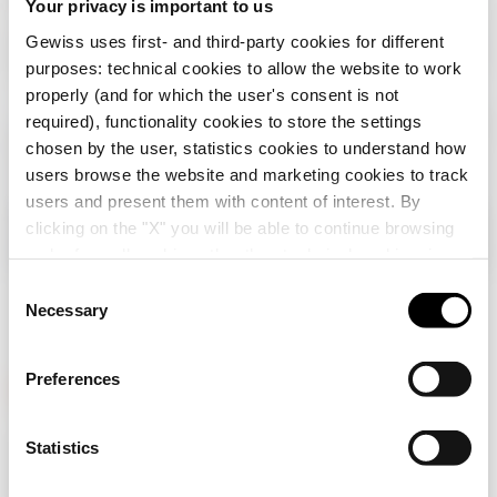
Your privacy is important to us
Gewiss uses first- and third-party cookies for different
purposes: technical cookies to allow the website to work
properly (and for which the user's consent is not
required), functionality cookies to store the settings
chosen by the user, statistics cookies to understand how
users browse the website and marketing cookies to track
users and present them with content of interest. By
clicking on the "X" you will be able to continue browsing
Vérifiez votre pays
Fermer
and refuse all cookies other than technical cookies; in
addition, you can always change your choices via the
C
"Manage Privacy " button in the
Cookie Policy
. Lastly,
Necessary
o
Vous parcourez le site de la France mais il
for further information please also consult our
Privacy
n
semble que vous soyez dans
International
.
Notice
.
Voulez-vous mettre à jour votre pays ?
s
Preferences
e
Oui, allez sur le site web pour
n
International
GEWISS est un acteur phare du marché des solutions de
t
Statistics
fabrication destinées à l’automatisation des habitations et
S
des bâtiments, la protection de l’énergie et les systèmes de
distribution, l’éclairage intelligent et la mobilité électrique.