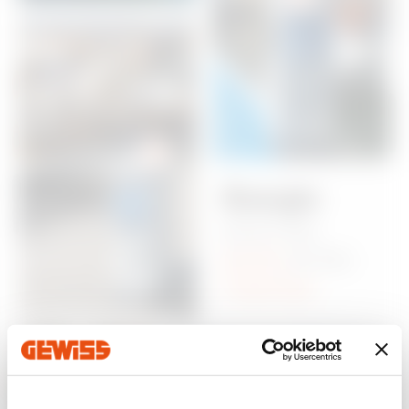
Énergie
pour les
ports
et les
marinas