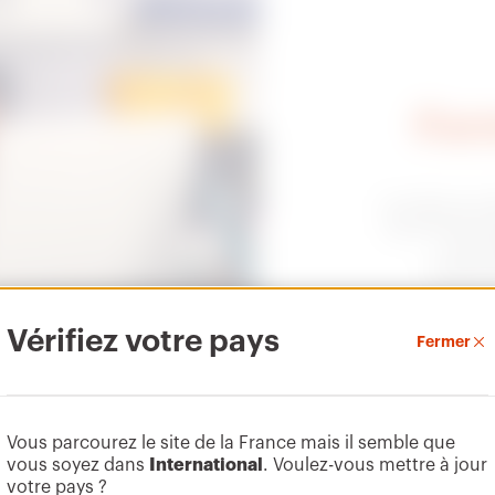
For
En Italie et à
de tous les 
la for
d'appre
Vérifiez votre pays
Fermer
Vous parcourez le site de la France mais il semble que
vous soyez dans
International
. Voulez-vous mettre à jour
votre pays ?