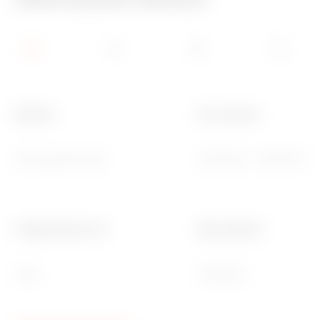
Material
Para cuadros
Chapa galvanizada
GW42008 - GW42009 - 
Código Electrocod
Ware Number
0303
73269098