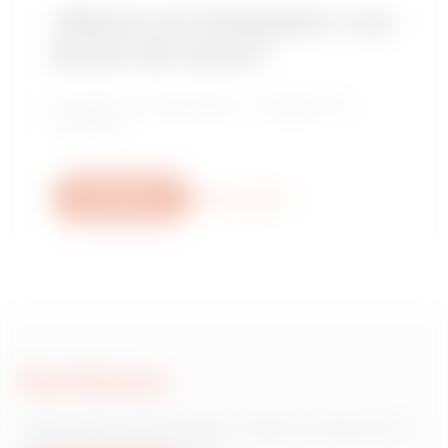
¿Busca un instalador o un
punto de venta?
Encuentre un distribuidor o instalador de
confianza.
Escríbanos
Descubra más
Escríbanos
¿Necesita información sobre productos o