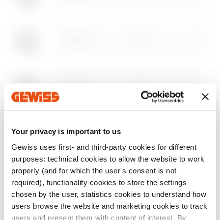
Mehr anzeigen
Mehr anzeigen
GW50652
25-32
GW50653
40-50
Zum Softwarebereich gehen
Your privacy is important to us
Zusätzliche Produkte
Gewiss uses first- and third-party cookies for different
purposes: technical cookies to allow the website to work
properly (and for which the user's consent is not
required), functionality cookies to store the settings
chosen by the user, statistics cookies to understand how
users browse the website and marketing cookies to track
users and present them with content of interest. By