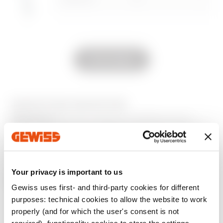
Zum Softwarebereich gehen
GW50204
32
Alle anzeigen
GW50205
40
AUSSTATTUNG UND NOTIZEN
MERKMALE:
Mit den biegsamen Muffen können
Bögen von 0-90° oder versetzte Rohr-Rohr bzw. Rohr-
Dose-Verbindungen hergestellt werden.
GW50206
50
Your privacy is important to us
Zusätzliche Produkte
Gewiss uses first- and third-party cookies for different
purposes: technical cookies to allow the website to work
properly (and for which the user's consent is not