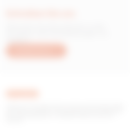
Schreiben Sie uns
Wünschen Sie Informationen zu den
Produkten oder Dienstleistungen von
Gewiss?
Schreiben Sie uns
Gewiss ist ein wichtiger Akteur auf dem internationalen Markt
hinsichtlich Lösungen für die Hausautomation, Energieschutz-
und -verteilungssysteme, intelligente Beleuchtung und E-
Mobilität.