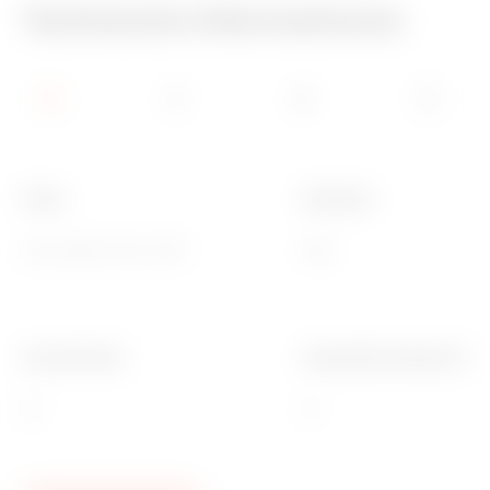
Technische Informationen
Farbe
Schutzart
Grau ähnlich RAL 7035
IP66
Innen Ø (mm)
Aussendurchmesser Roh
28
32