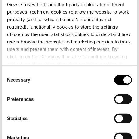
Gewiss uses first- and third-party cookies for different
GW46403
405x500
purposes: technical cookies to allow the website to work
properly (and for which the user's consent is not
required), functionality cookies to store the settings
Zum Softwarebereich gehen
chosen by the user, statistics cookies to understand how
GW46404
405x650
users browse the website and marketing cookies to track
Alle anzeigen
users and present them with content of interest. By
clicking on the "X" you will be able to continue browsing
Überprüfen Sie Ihr Land
Schließen
and refuse all cookies other than technical cookies; in
GW46405
515x650
addition, you can always change your choices via the
AUSSTATTUNG UND NOTIZEN
C
"Manage Privacy " button in the
Cookie Policy
. Lastly,
Necessary
o
HINWEIS:
Für weitere Informationen zu den maximal
Sie durchsuchen die Deutschland-Website, aber
for further information please also consult our
Privacy
anwendbaren Lasten beachten Sie bitte die
n
es scheint, dass Sie sich in
International
Notice
.
technischen Daten, die über den QR-Code am Ende
GW46406
585x800
befinden. Möchten Sie Ihr Land aktualisieren?
s
Preferences
des Abschnitts zugänglich sind.
e
Mehr anzeigen
Ja, gehen Sie auf die Website für
n
International
t
Statistics
GW46407
800x1060
S
Nein, bleiben Sie auf der Deutschland-
e
Marketing
Website