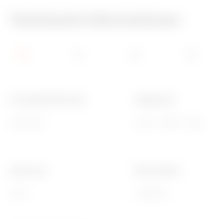
Technische Informationen
Für Verteiler BxH (mm)
Geeignet für
800x1060
46QP - 46QM - 46QX
Electrocod
Ware Number
0303
73269098