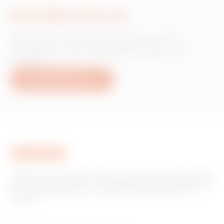
Schreiben Sie uns
Wünschen Sie Informationen zu den
Produkten oder Dienstleistungen von
Gewiss?
Schreiben Sie uns
Gewiss ist ein wichtiger Akteur auf dem internationalen Markt
hinsichtlich Lösungen für die Hausautomation, Energieschutz-
und -verteilungssysteme, intelligente Beleuchtung und E-
Mobilität.