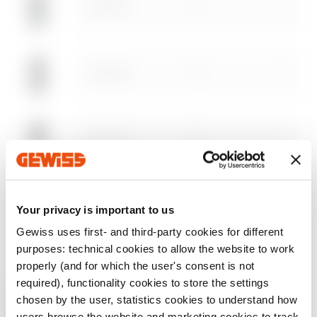
Zum Downloadbereich gehen
GW74501
1 S
Herunterladen
Herunterladen
Mehr anzeigen
Mehr anzeigen
GW74502
1 Ö
GW74503
2 S
Zum Softwarebereich gehen
GW74504
1 S + 1 Ö
Your privacy is important to us
Alle anzeigen
Gewiss uses first- and third-party cookies for different
purposes: technical cookies to allow the website to work
properly (and for which the user's consent is not
GW74505
2 Ö
required), functionality cookies to store the settings
AUSSTATTUNG UND NOTIZEN
chosen by the user, statistics cookies to understand how
MERKMALE:
GW74502 geeignet zur Öffnung, auch
users browse the website and marketing cookies to track