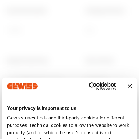
Anzahl Steckzyklen
Zulässige Überlast
> 2000
42 A
Kugeldruckprüfung
Ware Number
125 °C (aktive Teile) - 80 °C
85366990
(passive Teile)
Your privacy is important to us
Gewiss uses first- and third-party cookies for different
purposes: technical cookies to allow the website to work
Zugehörige Produkte
properly (and for which the user's consent is not