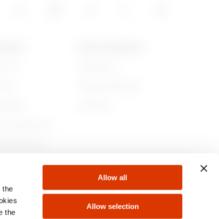
GEWISS
NEWS UND MEDIEN
r sind
Kampagnen
ichte
Pressemitteilungen
ltigkeit
Download
nehmensführung
en Sie bei uns!
te
Allow all
 the
ookies
Allow selection
e the