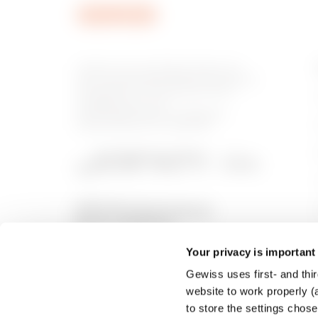
Gewiss ist ein wichtiger Akteur auf
dem internationalen Markt hinsichtlich
Lösungen für die Hausautomation,
Energieschutz- und -
verteilungssysteme, intelligente
Beleuchtung und E-Mobilität.
Your privacy is important
Gewiss uses first- and thir
website to work properly (a
to store the settings chos