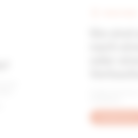
GEWISS FINDEN
Sie sind
nach ein
oder ein
e?
Verkaufs
worten
ragen
Finden Sie Ihren
Installateur.
n.
Schreiben Sie uns