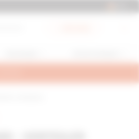
DE | DE
ad-Bereich
Mein Gewiss
Anwendungen
Services und Support
ALTERUNG
X 1600 H - 600x1800mm
 - VERTEILER