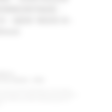
ENMONTAGE -
 - QDX 1600 H -
00mm
600 H
r bis 1600A - IP55
H-Serie machen Robustheit zu ihrer Stärke,
Anwendungen, in denen sowohl ein hohes Maß an
sen als auch eine hohe Bruchleistung durch
d.