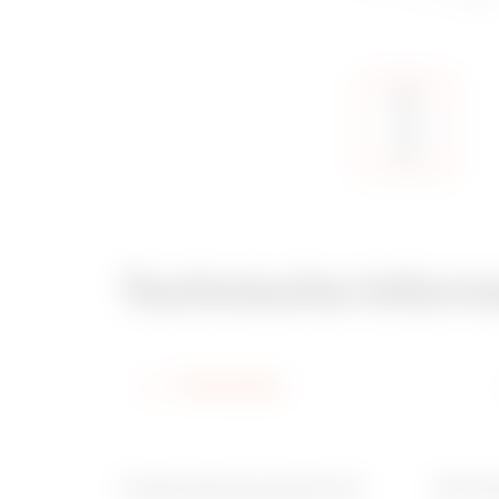
Technische Inform
Information
Funktionsabmessung BxH (mm)
Ware N