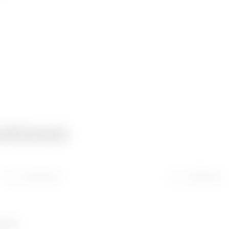
ationen
Download
Software
umber