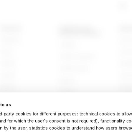
PRODUKTE
KONTAKTE UND
ÜBER 
DIENSTLEISTUNGEN
Installation
Wer wi
Kontakte
Energy
Gesch
GEWISS-Hauptsitz
Building
Nachha
GEWISS finden
Lighting
Unter
Support
Mobility
Arbeit
Software
Anwendungen
Projek
BIM
 to us
d-party cookies for different purposes: technical cookies to allow
nd for which the user's consent is not required), functionality c
en by the user, statistics cookies to understand how users brows