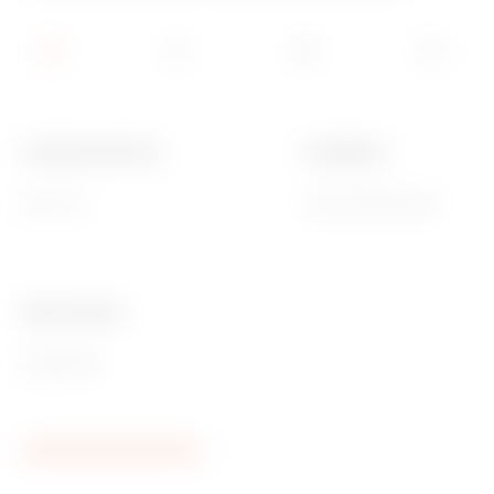
Funktionale Breite
Installation
600 mm
Horizontal/Vertikal
Ware Number
85389099