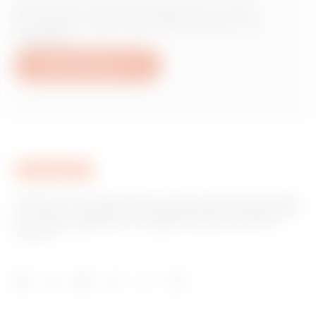
Wünschen Sie Informationen zu den
Produkten oder Dienstleistungen von
Gewiss?
Schreiben Sie uns
Gewiss ist ein wichtiger Akteur auf dem internationalen Markt
hinsichtlich Lösungen für die Hausautomation, Energieschutz-
und -verteilungssysteme, intelligente Beleuchtung und E-
Mobilität.