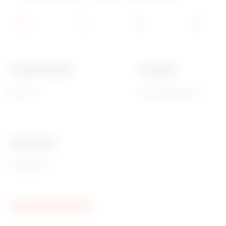
Funktionale Breite
Installation
850 mm
Horizontal/Vertikal
Ware Number
85389099