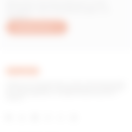
Wünschen Sie Informationen zu den
Produkten oder Dienstleistungen von
Gewiss?
Schreiben Sie uns
Gewiss ist ein wichtiger Akteur auf dem internationalen Markt
hinsichtlich Lösungen für die Hausautomation, Energieschutz-
und -verteilungssysteme, intelligente Beleuchtung und E-
Mobilität.