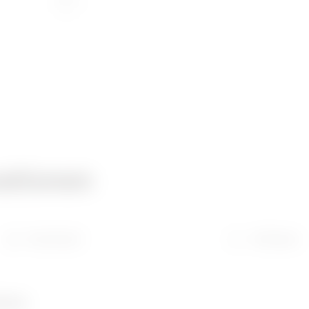
ationen
Download
Software
umber