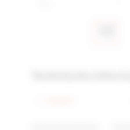
Technische Inform
Information
Funktionsabmessung BxH (mm)
Ware N