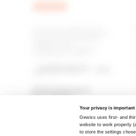
Gewiss ist ein wichtiger Akteur auf
dem internationalen Markt hinsichtlich
Lösungen für die Hausautomation,
Energieschutz- und -
verteilungssysteme, intelligente
Beleuchtung und E-Mobilität.
Your privacy is important
Gewiss uses first- and thir
website to work properly (a
to store the settings chos