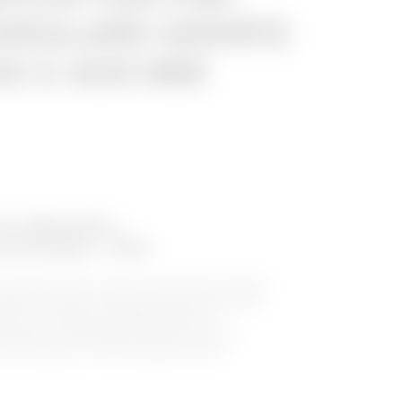
ODULARE GERÄTE
600 X 400 MM
ihe QDX 630 L
r bis 630A - IP43
n der QDX 630 L-Serie sind sowohl als Wand-
rhältlich. Beide Lösungen haben das gleiche
lle und einfache Verkabelungsmodi.
lung bei "vollständig geöffneter Struktur”
die Montage der Platine abgeschlossen.