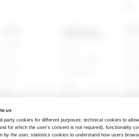
PRODUKTE
KONTAKTE UND
ÜBER 
DIENSTLEISTUNGEN
Installation
Wer wi
Kontakte
Energy
Gesch
GEWISS-Hauptsitz
Building
Nachha
GEWISS finden
Lighting
Unter
Support
Mobility
Arbeit
Software
Anwendungen
Projek
BIM
 to us
d-party cookies for different purposes: technical cookies to allow
nd for which the user's consent is not required), functionality c
en by the user, statistics cookies to understand how users brows