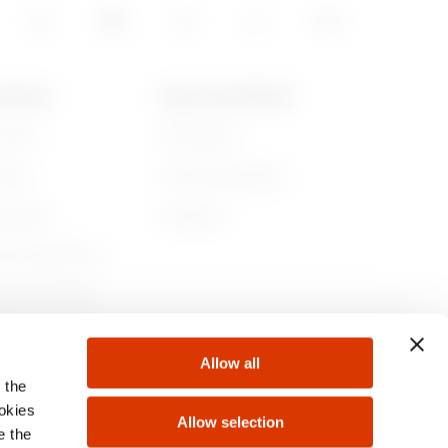
GEWISS
NEWS UND MEDIEN
r sind
Kampagnen
ichte
Pressemitteilungen
ltigkeit
Download
nehmensführung
en Sie bei uns!
te
Allow all
 the
ookies
Allow selection
e the