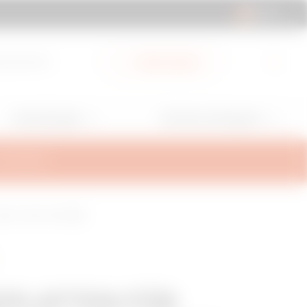
DE | DE
ad-Bereich
Mein Gewiss
Anwendungen
Services und Support
ALTERUNG
X - 600 X 400 MM
PLATTEN FÜR