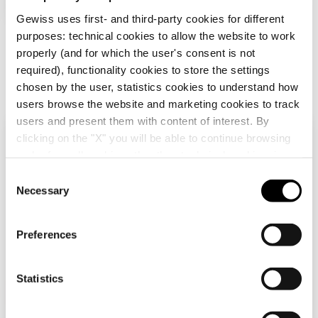
interessieren
Gewiss uses first- and third-party cookies for different
GWD3058
2000x300
purposes: technical cookies to allow the website to work
properly (and for which the user's consent is not
required), functionality cookies to store the settings
chosen by the user, statistics cookies to understand how
users browse the website and marketing cookies to track
users and present them with content of interest. By
clicking on the "X" you will be able to continue browsing
Überprüfen Sie Ihr Land
Schließen
and refuse all cookies other than technical cookies; in
GWD3048
GWD3049
addition, you can always change your choices via the
C
PAAR VORDERE
PAAR VORDERE
"Manage Privacy " button in the
Cookie Policy
. Lastly,
Necessary
STÄNDER - BODEN -
STÄNDER - BODEN -
o
Sie durchsuchen die Deutschland-Website, aber
WANDVERTEILER -
WANDVERTEILER -
for further information please also consult our
Privacy
n
es scheint, dass Sie sich in
International
QDX 630 L - 1800
QDX 630 L - 2000
Notice
.
befinden. Möchten Sie Ihr Land aktualisieren?
Anzeigen
Anzeigen
s
MM
MM
Preferences
e
Ja, gehen Sie auf die Website für
n
International
t
Statistics
S
Nein, bleiben Sie auf der Deutschland-
e