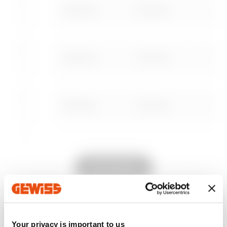
Herunterladen
Herunterladen
GWD3053
1600x200
Mehr anzeigen
Mehr anzeigen
Zum Downloadbereich gehen
GWD3054
1600x300
GWD3055
1800x200
Zum Softwarebereich gehen
GWD3056
1800x300
Alle anzeigen
GWD3057
2000x200
Das könnte Sie auch
Your privacy is important to us