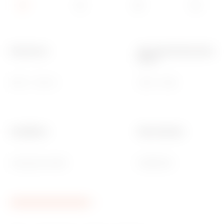
Nennstrom
Querschnitt Sammelschi
(mm²)
250 A - 400 A
20x5 - 30x5
Installation
Ware Number
Strukturen B=850
85389099