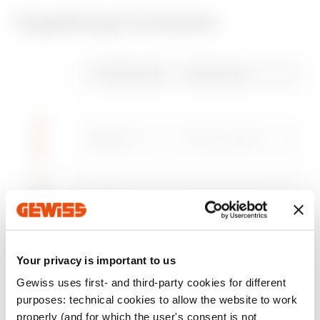
Zugehörige Produkte
CE-zeichen
REACH
Brochure
PRICE
Brochure
PBT-Q
information
Gewiss Code
Nennstrom
Estimation of
Niederspannungssy
Herunterladen
Herunterladen
Herunterladen
Herunterladen
electrical systems
stemen
GWD3702
250 A - 400 A
Zum Downloadbereich gehen
Herunterladen
Herunterladen
Mehr anzeigen
Mehr anzeigen
GWD3721
250 A - 400 A
Your privacy is important to us
GWD3722
250 A - 400 A
Gewiss uses first- and third-party cookies for different
purposes: technical cookies to allow the website to work
properly (and for which the user's consent is not