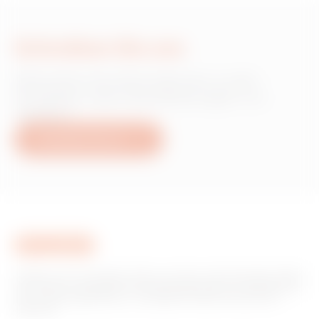
Schreiben Sie uns
Wünschen Sie Informationen zu den
Produkten oder Dienstleistungen von
Gewiss?
Schreiben Sie uns
Gewiss ist ein wichtiger Akteur auf dem internationalen Markt
hinsichtlich Lösungen für die Hausautomation, Energieschutz-
und -verteilungssysteme, intelligente Beleuchtung und E-
Mobilität.