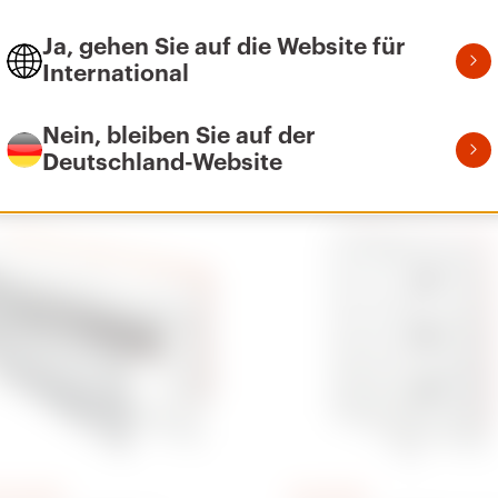
 austauschbares Schutzmodul mit optischer Funktionsanzei
Ja, gehen Sie auf die Website für
International
kte
Nein, bleiben Sie auf der
Deutschland-Website
0229TB
GW40890