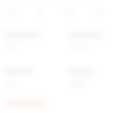
Abmessungen (mm)
Lampen spannung
S6x31
24V ac/dc
Emittierte Farbe
Ware Number
Weiss
85393980