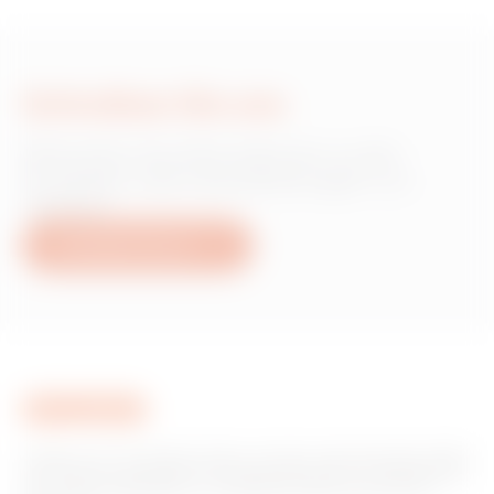
Schreiben Sie uns
Wünschen Sie Informationen zu den
Produkten oder Dienstleistungen von
Gewiss?
Schreiben Sie uns
Gewiss ist ein wichtiger Akteur auf dem internationalen Markt
hinsichtlich Lösungen für die Hausautomation, Energieschutz-
und -verteilungssysteme, intelligente Beleuchtung und E-