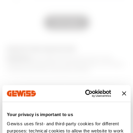
Zum Softwarebereich gehen
GW20905
S6x31
Alle anzeigen
GW20906
S6,3x28
AUSSTATTUNG UND NOTIZEN
HINWEISE:
Die Soffittenlampen können für die
Treppenstufenleuchten, Kontrollleuchten und Taster
mit Namensschild verwendet werden.
GW20908
S6,3x28
Zusätzliche Produkte
Your privacy is important to us
Gewiss uses first- and third-party cookies for different
purposes: technical cookies to allow the website to work