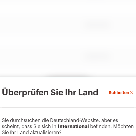
Zum Softwarebereich gehen
GW48018AB
GW48019AB
Alle anzeigen
GW48020AB
Überprüfen Sie Ihr Land
Schließen
Sie durchsuchen die Deutschland-Website, aber es
scheint, dass Sie sich in
International
befinden. Möchten
el muss separat bestellt werden.
Sie Ihr Land aktualisieren?