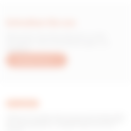
Schreiben Sie uns
Wünschen Sie Informationen zu den
Produkten oder Dienstleistungen von
Gewiss?
Schreiben Sie uns
Gewiss ist ein wichtiger Akteur auf dem internationalen Markt
hinsichtlich Lösungen für die Hausautomation, Energieschutz-
und -verteilungssysteme, intelligente Beleuchtung und E-
Mobilität.