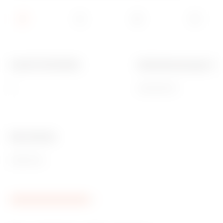
Anzahl TE EN 50022
Außenabmessungen BxH
4
308x169x70
Ware Number
85381000