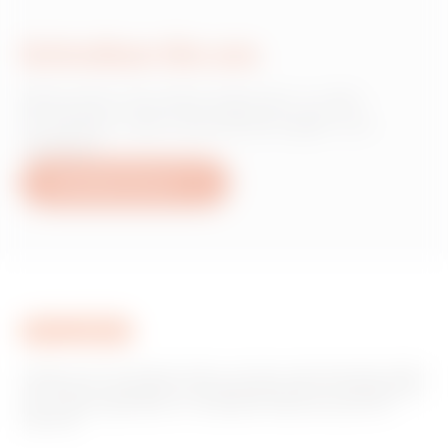
Schreiben Sie uns
Wünschen Sie Informationen zu den
Produkten oder Dienstleistungen von
Gewiss?
Schreiben Sie uns
Gewiss ist ein wichtiger Akteur auf dem internationalen Markt
hinsichtlich Lösungen für die Hausautomation, Energieschutz-
und -verteilungssysteme, intelligente Beleuchtung und E-
Mobilität.