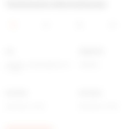
Technische Informationen
Typ
Geeignet für
Zweipolig - Bemessungsstrom 80
GW66493
A - IP20
Pol 1 (mm²)
Pol 2 (mm²)
N/PE (3x16) + (11x10)
N/PE (3x16) + (11x10)