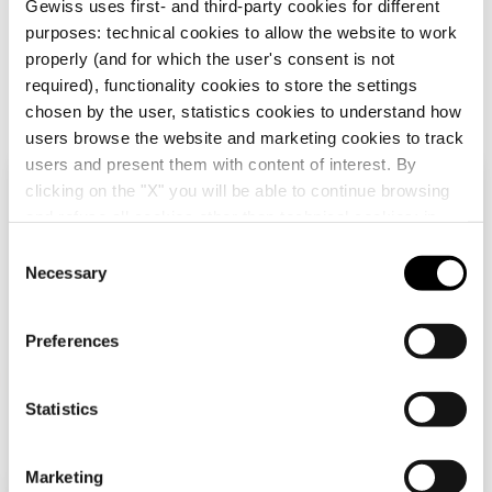
Gewiss uses first- and third-party cookies for different
purposes: technical cookies to allow the website to work
properly (and for which the user's consent is not
required), functionality cookies to store the settings
chosen by the user, statistics cookies to understand how
users browse the website and marketing cookies to track
users and present them with content of interest. By
GW20228
GW20229
clicking on the "X" you will be able to continue browsing
Überprüfen Sie Ihr Land
Schließen
TV RESISTIVE DOSE -
TV RESISTIVE DOSE -
and refuse all cookies other than technical cookies; in
IEC STECKER 9,5mm
IEC STECKER 9,5mm
addition, you can always change your choices via the
- DIREKT 0dB - 1
- DURCHGANG 20dB
C
MODUL - SYSTEM
- 1 MODUL - SYSTEM
"Manage Privacy " button in the
Cookie Policy
. Lastly,
Necessary
o
Anzeigen
Anzeigen
WHITE
WHITE
Sie durchsuchen die Deutschland-Website, aber
for further information please also consult our
Privacy
n
es scheint, dass Sie sich in
International
Notice
.
befinden. Möchten Sie Ihr Land aktualisieren?
s
Preferences
e
Ja, gehen Sie auf die Website für
n
International
t
Statistics
S
Nein, bleiben Sie auf der Deutschland-
e
Marketing
Website
l