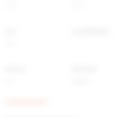
125 °C
850 °C
Farbe
Anz. SYSTEM Module
Weiss
1
Electrocod
Ware Number
0131
85366990