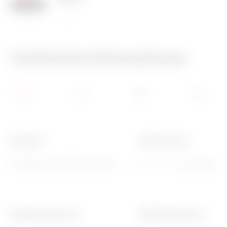
125 °C
850 °C
Technische Informationen
Kategorie
Beschreibung
Steckdosen für Hilfsstromkreise
2P - 6 A - 24 V polarized
Kugeldruckprüfung
Glühdrahtprüfung