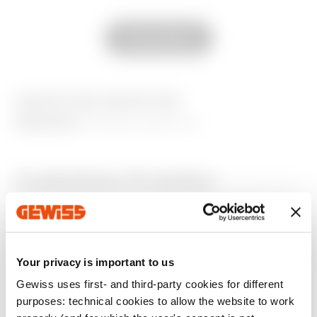
GW22104
4 Einsätze
Alle anzeigen
GW22106
6 Einsätze
AUSSTATTUNG UND NOTIZEN
MERKMALE:
Oberfläche glänzend.
GW22107
4+4 Einsätze
Zusätzliche Produkte
GW22108
6+6 Einsätze
Your privacy is important to us
Gewiss uses first- and third-party cookies for different
purposes: technical cookies to allow the website to work