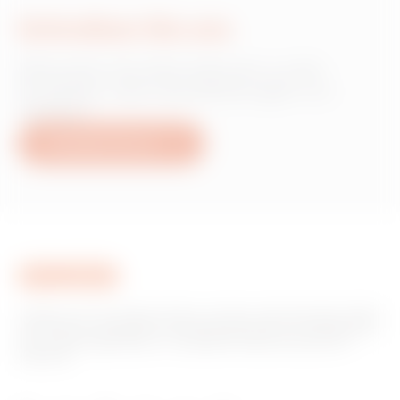
Schreiben Sie uns
Wünschen Sie Informationen zu den
Produkten oder Dienstleistungen von
Gewiss?
Schreiben Sie uns
Gewiss ist ein wichtiger Akteur auf dem internationalen Markt
hinsichtlich Lösungen für die Hausautomation, Energieschutz-
und -verteilungssysteme, intelligente Beleuchtung und E-
Mobilität.