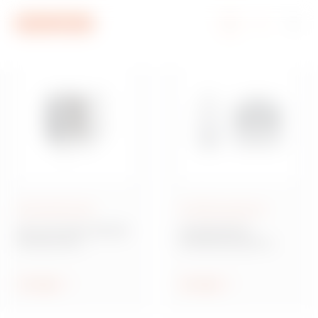
Zum Menü
Zum Hauptinhalt
Zum Fußzeile
Zu My Gewiss
Netzwerktechnik
Schalterprogramm
Baureihe DATA CENTER
CHORUSMART -
Strukturierte
Schalterprogramm
Verkabelung
Modulargeräte weiß
Anzeigen
Anzeigen