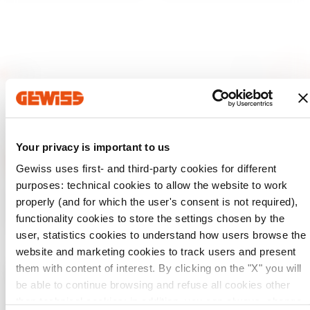
Your privacy is important to us
Gewiss uses first- and third-party cookies for different
purposes: technical cookies to allow the website to work
Gewiss ist ein wichtiger Akteur auf dem internationalen Markt
properly (and for which the user's consent is not required),
hinsichtlich Lösungen für die Hausautomation, Energieschutz-
und -verteilungssysteme, intelligente Beleuchtung und E-
functionality cookies to store the settings chosen by the
Mobilität.
user, statistics cookies to understand how users browse the
website and marketing cookies to track users and present
them with content of interest. By clicking on the "X" you will
be able to continue browsing and refuse all cookies other
Überprüfen Sie Ihr Land
Schließen
than technical cookies; in addition, you can always change