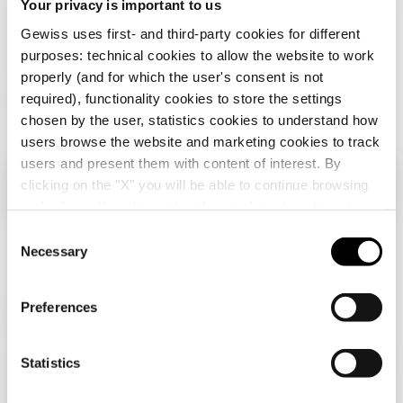
Your privacy is important to us
Zuhause
Gewiss uses first- and third-party cookies for different
purposes: technical cookies to allow the website to work
properly (and for which the user's consent is not
required), functionality cookies to store the settings
chosen by the user, statistics cookies to understand how
users browse the website and marketing cookies to track
users and present them with content of interest. By
clicking on the "X" you will be able to continue browsing
Überprüfen Sie Ihr Land
Schließen
and refuse all cookies other than technical cookies; in
addition, you can always change your choices via the
C
"Manage Privacy " button in the
Cookie Policy
. Lastly,
Necessary
o
Sie durchsuchen die Deutschland-Website, aber
for further information please also consult our
Privacy
n
es scheint, dass Sie sich in
International
Notice
.
befinden. Möchten Sie Ihr Land aktualisieren?
s
Preferences
e
Ja, gehen Sie auf die Website für
n
International
Gewiss ist ein wichtiger Akteur auf dem internationalen Markt
t
Statistics
hinsichtlich Lösungen für die Hausautomation, Energieschutz-
S
und -verteilungssysteme, intelligente Beleuchtung und E-
Mobilität.
Nein, bleiben Sie auf der Deutschland-