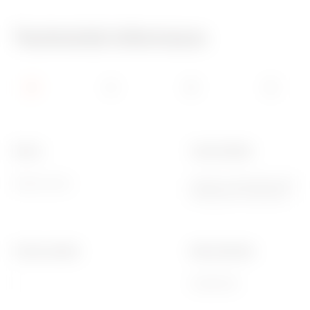
Technické informace
Barva
Typ kontaktu
Matná černá
Dvojité, bezpotenciálové a
blokovacím zařízením
Počet modulů
Ware Number
1
85365080