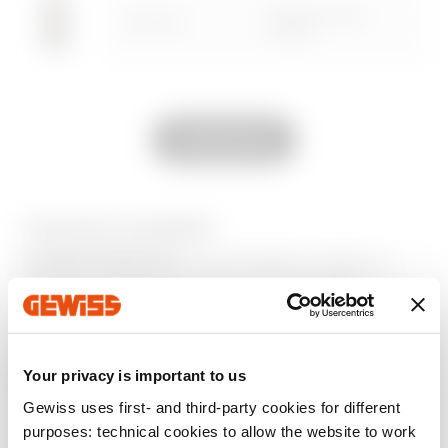
Přírodní matná
GW13914
béžová
GW12914
Matná černá
Zobrazit vše
GW14914
Lesklý titan
VYBAVENÍ A POZNÁMKY
CHARAKTERISTIKA:
dvojité tlačítko vhodné pro
připojení kontaktních rozhraní KNX BUS nebo
elektronických ovládacích panelů posuvných rolet.
Your privacy is important to us
Další produkty
Gewiss uses first- and third-party cookies for different
purposes: technical cookies to allow the website to work