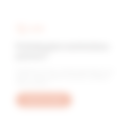
SLUŽBY
Potřebujete technickou
pomoc?
Obraťte se na nás a získejte odpovědi na své
otázky: otázky týkající se zařízení, předpisů
nebo produktů.
Vytvořit nový tiket