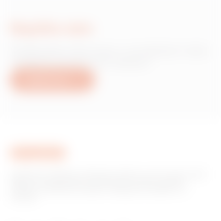
Napište nám
Potřebujete informace o produktech nebo
službách společnosti Gewiss?
Napište nám
Společnost GEWISS je klíčovým hráčem na trhu, který vyrábí
řešení pro automatizaci domácností a budov, systémy
ochrany a distribuce energie, inteligentní osvětlení a e-
mobilitu.