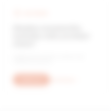
NAJÍT GEWISS
Hledáte instalačního
technika nebo prodejní
místo?
Najděte důvěryhodného prodejce nebo
instalačního technika.
Napište nám
Více informací