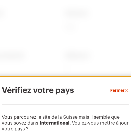
nd
Electrocod
2222
 nominal (A)
Référence h
4
Vérifiez votre pays
Fermer
umber
90
Vous parcourez le site de la Suisse mais il semble que
vous soyez dans
International
.
Voulez-vous mettre à jour
votre pays ?