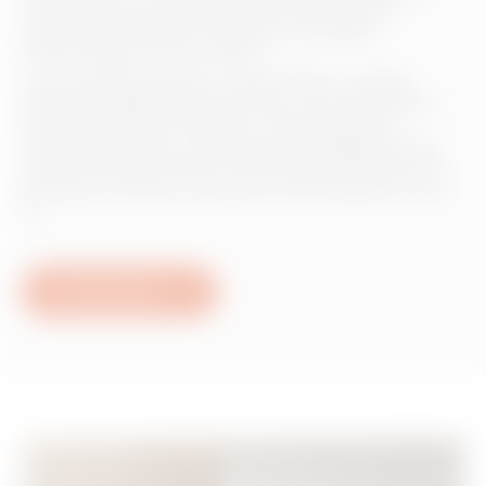
ChoruSmart est une famille de solutions et de
systèmes connectés conçue pour simplifier
l’automatisation de la maison.
Un écosystème évolué, composé des nouvelles
plaques intelligentes EGO Smart, de commandes à
actionneur axial, de capteurs des paramètres
environnementaux, d’actionneurs intelligents avec
mesure de l’électricité et contrôle des charges et de
panneaux à boutons-poussoirs sans batterie et sans
fil.
En savoir plus