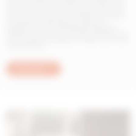
de l’environnement dans lequel il est installé. À tout
moment de la journée et en toute saison de l’année,
Thermo ICE vous permet de configurer les systèmes
de climatisation appropriés pour garantir la
température la plus confortable sans déperdition
d’énergie. Les versions Wi-Fi et KNX permettent, via le
Cloud, de gérer la climatisation à distance par le biais
d’une application.
En savoir plus