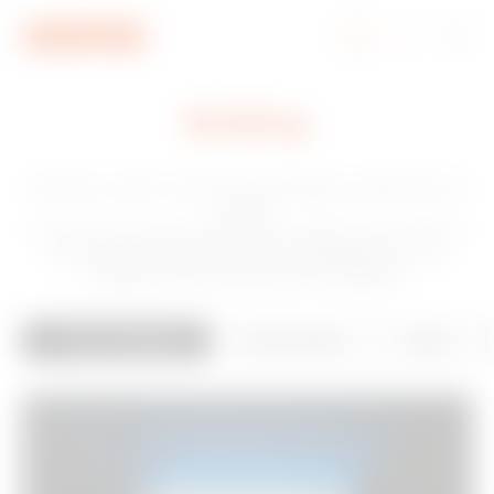
Aller au menu
Aller au contenu principal
Aller au pied de page
Aller à My Gewiss
Building
Sécurité, confort, économies d’énergie, supervision et
design.
Ce sont les mots clés que nous utilisons pour décrire
les fonctionalités des solutions GEWISS pour les
habitations et les bâtiments intelligents.
City Landscape
Transportation
Sports