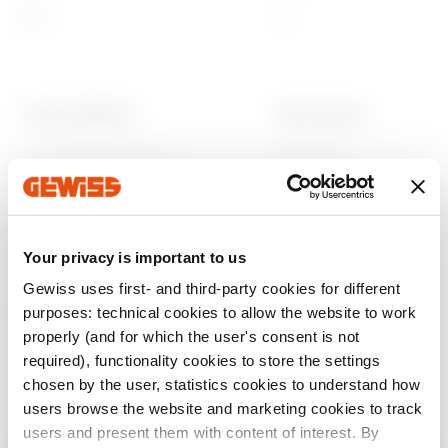
Bleu
32
Type d'utilisation
Ware Number
Environnements sévères
85366990
Your privacy is important to us
Gewiss uses first- and third-party cookies for different
Produits associés
purposes: technical cookies to allow the website to work
properly (and for which the user's consent is not
required), functionality cookies to store the settings
label CE
Visualise le
Product Data Sheet
REVIT Plugin
Caractéristiques
ENERGYpro
certificat
chosen by the user, statistics cookies to understand how
Gewiss Code
Courant nominal
techniques
(A)
Plugin with GEWISS
Tableaux poure les
users browse the website and marketing cookies to track
Télécharger
Télécharger
products for the
chantiers, moles-
Télécharger
Télécharger
users and present them with content of interest. By