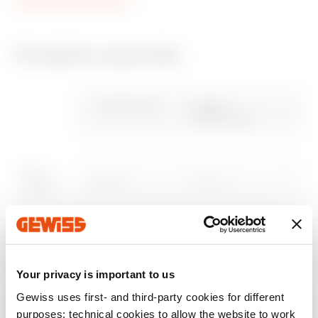
Produits associés
label CE
REACH
Brochure
PBT-Q
Brochure
PRICE
information
Gewiss Code
Largeur
fonctionnelle
Tableaux électriques
Estimation of
Télécharger
Télécharger
basse tension
electrical systems
Télécharger
Télécharger
GWD3531
600 mm
Télécharger
Télécharger
Afficher plus
Afficher plus
GWD3532
600 mm
Accéder à la zone de téléchargement
Your privacy is important to us
Gewiss uses first- and third-party cookies for different
purposes: technical cookies to allow the website to work
GWD3533
600 mm