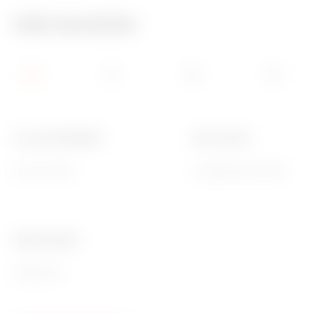
Info tecniche
N. mod. EN 50022
Polo 1 (mm²)
60+10 (12x5)
N 2x[(2x16)+(14x10)]
Ware Number
85381000