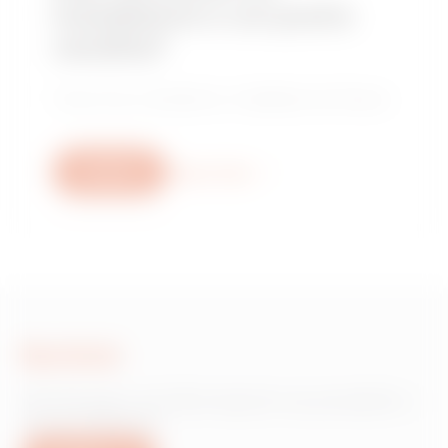
installatore o un punto
vendita?
Trova il tuo rivenditore o installatore di fiducia.
Scrivici
Scopri di più
Scrivici
Hai bisogno di informazioni sui prodotti o
servizi Gewiss?