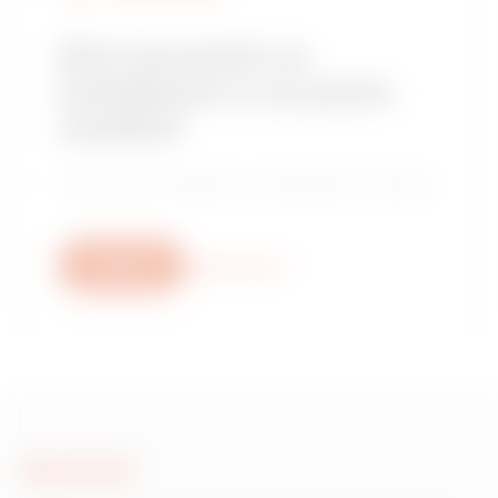
Stai cercando un
installatore o un punto
vendita?
Trova il tuo rivenditore o installatore di fiducia.
Scrivici
Scopri di più
Scrivici