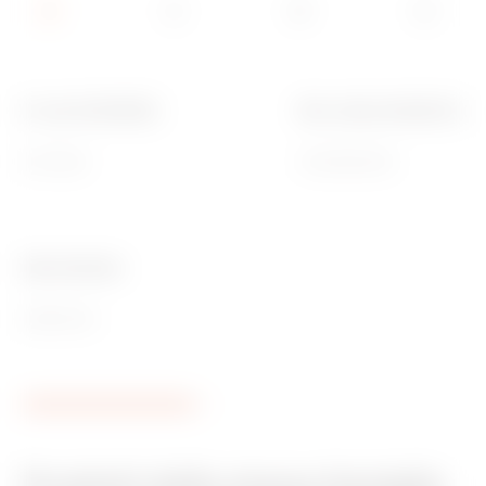
N. mod. EN 50022
Dim. esterne BxHxP (mm)
36 (18x2)
410x463x140
Ware Number
85381000