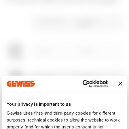
Prodotti della stessa famiglia
Marcatura CE
REACH
Caratteristiche
CENTRAL
Smaltimento
PBT-Q
information
Gewiss Code
N. mod. EN
tecniche
50022
Preventivazione e
Impianti e quadri in
Scarica
Scarica
Verifica termica dei
Bassa Tensione
Scarica
Scarica
centralini (CEI 23-51)
GW40117
36 (18x2)
Scarica
Scarica
Scopri di più
Scopri di più
GW40118
54 (18x3)
Vai all'area download
Your privacy is important to us
GW40119
72 (18x4)
Gewiss uses first- and third-party cookies for different
purposes: technical cookies to allow the website to work
Vai all’area software
properly (and for which the user's consent is not