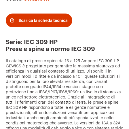
i
a
i
Scarica la scheda tecnica
p
r
Serie: IEC 309 HP
e
Prese e spine a norme IEC 309
f
Il catalogo di prese e spine da 16 a 125 Ampere IEC 309 HP
e
GEWISS è progettato per garantire la massima sicurezza ed
r
efficienza in qualsiasi contesto di utilizzo. Disponibili in
versioni mobili diritte e da incasso a 10°, queste soluzioni si
i
distinguono per la loro elevata resistenza, con varianti
protette con grado IP44/IP54 e versioni stagne con
t
protezione fino a IP66/IP67/IP68/IP69: un livello di sicurezza
i
unico nel settore elettrotecnico. Grazie all'integrazione di
tutti i riferimenti orari del contatto di terra, le prese e spine
IEC 309 HP rispondono a tutte le esigenze normative e
prestazionali, offrendo soluzioni versatili per applicazioni
industriali, anche negli ambienti più specializzati e nelle
condizioni metereologiche avverse. Le versioni da 16A a 32A
offrono una modalità di cablaggio a vite o con sistema rapido