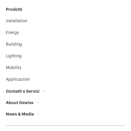
Prodotti
Installation
Energy
Building
Lighting
Mobility
Applicazioni
Contatti e Servizi
About Gewiss
Contatti
News & Media
Chi siamo
Sedi GEWISS
Corporate News
Storia
Trova GEWISS