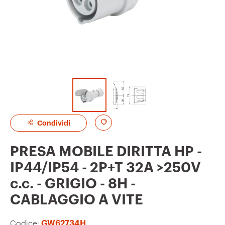
A
Condividi
g
PRESA MOBILE DIRITTA HP -
g
IP44/IP54 - 2P+T 32A >250V
i
c.c. - GRIGIO - 8H -
u
CABLAGGIO A VITE
n
g
Codice:
GW62734H