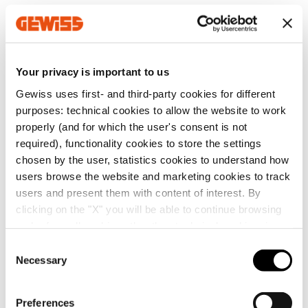
Tipo cablaggio
Tipo Materiale
A vite
Halogen free secondo no
Your privacy is important to us
60754-2
Gewiss uses first- and third-party cookies for different
purposes: technical cookies to allow the website to work
properly (and for which the user's consent is not
N. Manovre complessive
Sovraccarico ammissibil
required), functionality cookies to store the settings
chosen by the user, statistics cookies to understand how
> 2000
42 A
users browse the website and marketing cookies to track
users and present them with content of interest. By
clicking on the "X" you will be able to continue browsing
and refuse all cookies other than technical cookies; in
addition, you can always change your choices via the
Termopressione con biglia
Ware Number
C
"Manage Privacy " button in the
Cookie Policy
. Lastly,
Necessary
o
for further information please also consult our
Privacy
n
125 °C (Parti attive) - 80 °C (Parti
85366990
Notice
.
s
passive)
Preferences