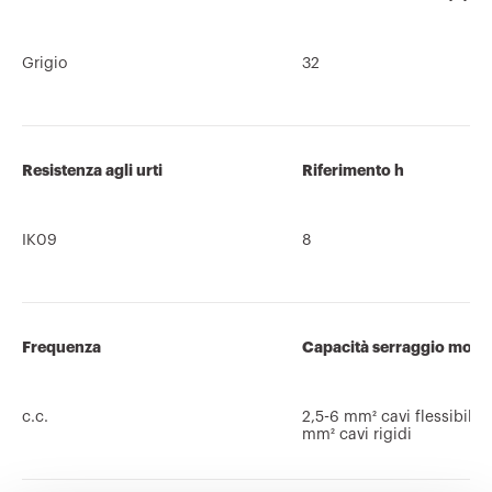
Grigio
32
Resistenza agli urti
Riferimento h
IK09
8
Frequenza
Capacità serraggio morse
c.c.
2,5-6 mm² cavi flessibili -
mm² cavi rigidi