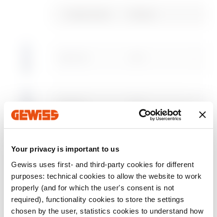
Marcatura CE
REACH
BIM
MAVIL
information
Gewiss Code
Finitura
Modelli dei prodotti
Scarica
Scarica
GEWISS per i
software BIM
oriented
MV62120
Z275
Scarica
Scarica
Scopri di più
Scopri di più
MV62121
Z275
Your privacy is important to us
MV62122
Z275
Gewiss uses first- and third-party cookies for different
purposes: technical cookies to allow the website to work
Vai all’area software
properly (and for which the user's consent is not
MV62123
Z275
required), functionality cookies to store the settings
Mostra tutto
chosen by the user, statistics cookies to understand how