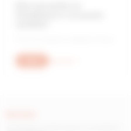
Stai cercando un
installatore o un punto
vendita?
Trova il tuo rivenditore o installatore di fiducia.
Scrivici
Scopri di più
Scrivici
Hai bisogno di informazioni sui prodotti o