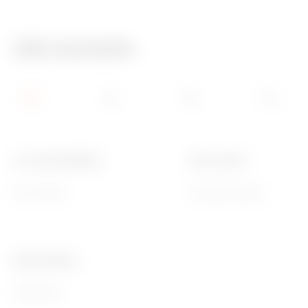
Info tecniche
N. mod. EN 50022
Polo 1 (mm²)
24+4 (12x2)
N (2x16)+(14x10)
Ware Number
85381000