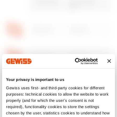
Scarica
Gewiss Code
Per cassette PT
GEWISS per il
metrici
Scarica
DIN
software di disegno
AUTOCAD®
Vai all'area download
GW48006P
GW48006
Scarica
Scarica
Scopri di più
Scopri di più
GW48007P
GW48007
Your privacy is important to us
GW48008P
GW48008
Gewiss uses first- and third-party cookies for different
Vai all’area software
purposes: technical cookies to allow the website to work
properly (and for which the user's consent is not
GW48009P
GW48009
required), functionality cookies to store the settings
Mostra tutto
chosen by the user, statistics cookies to understand how