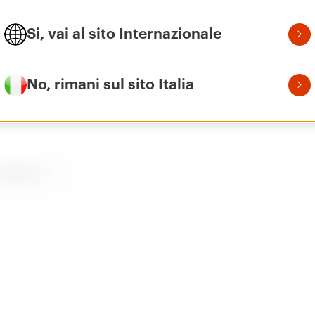
Si, vai al sito Internazionale
pri
Scopri
No, rimani sul sito Italia
Tendenze