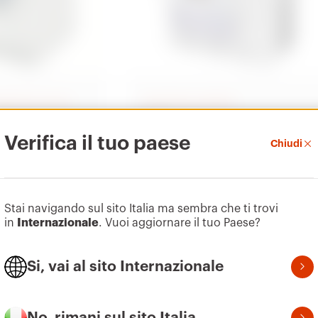
otezione circuiti
Interruttori scatolati
MSX
ulari per
Interruttori scatolati per
Verifica il tuo paese
Chiudi
ti
distribuzione di potenza
Scopri
Stai navigando sul sito Italia ma sembra che ti trovi
in
Internazionale
. Vuoi aggiornare il tuo Paese?
Si, vai al sito Internazionale
No, rimani sul sito Italia