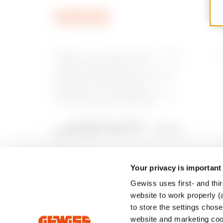
GEWISS è una realtà italiana che opera
a livello internazionale nella
produzione di soluzioni e servizi per la
home & building automation, per la
protezione e la distribuzione
dell'energia, per la mobilità elettrica e
per l'illuminazione intelligente.
Your privacy is important
Gewiss uses first- and thir
website to work properly (a
to store the settings chos
website and marketing cook