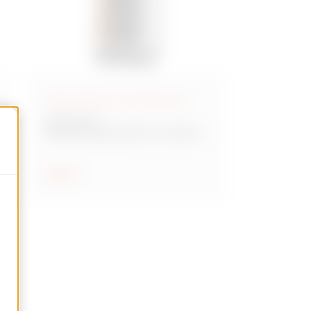
Quadri elettrici di distribuzione
QDX 1600 H
Armadi componibili fino a 1600A -
IP55
Scopri