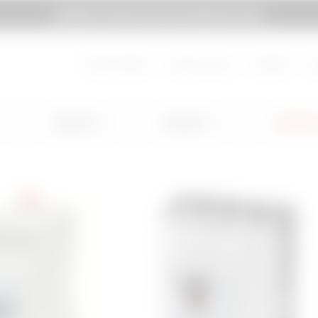
GEWISS TI INVITA A ELETTROEXPO 2026
pagina
Vai a MyGewiss
About Gewiss
Lavora con noi
Contatti
H
Lighting
Mobility
Applicaz