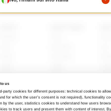
PRODOTTI
CONTATTI E SERVIZI
ABOU
Installation
Contatti
Chi s
Energy
Sedi GEWISS
Storia
Building
Trova GEWISS
Sosten
Lighting
Supporto
Gover
Mobility
Software
Lavora
 to us
Applicazioni
BIM
Proget
d-party cookies for different purposes: technical cookies to allow
nd for which the user's consent is not required), functionality c
en by the user, statistics cookies to understand how users brows
ies to track users and present them with content of interest. B