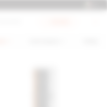
IT | IT
ub Documenti
My Gewiss
GW Mag
ioni
Servizi e Supporto