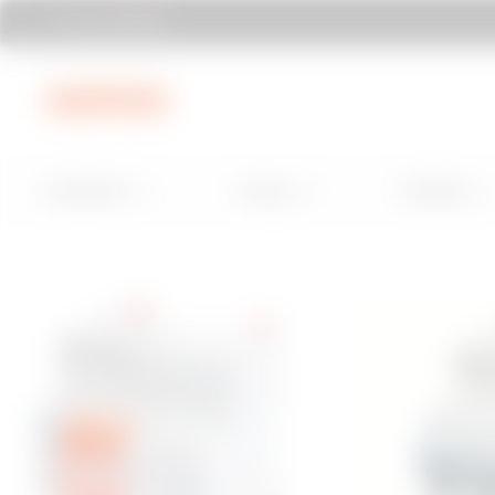
Trova GEWISS
Vai al menu
Vai al contenuto principale
Vai al piè di 
Installation
Energy
Building