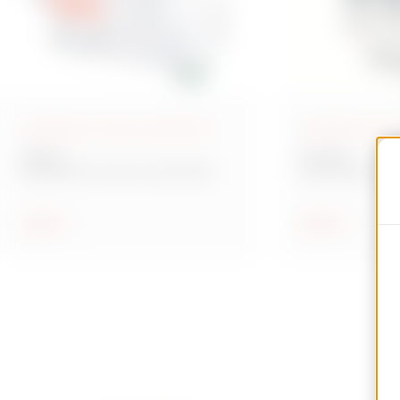
Dispositivi di riarmo automatico
Interruttori di pr
ReStart
90 MCB
Dispositivi di riarmo automatico
Interruttori mod
protezione circui
Scopri
Scopri