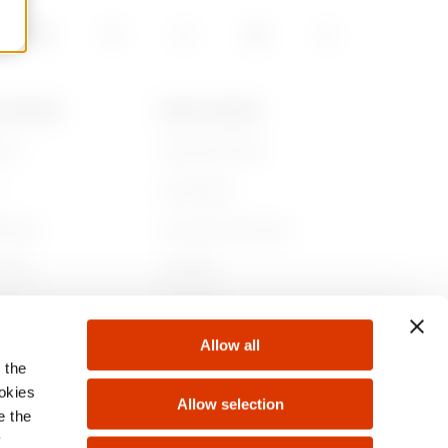
T GEWISS
NEWS & MEDIA
iamo
Corporate News
Campagne
ibilità
Comunicati Stampa
nance
GW Mag
 con noi
Download
Allow all
ti
 the
ookies
Allow selection
e the
y