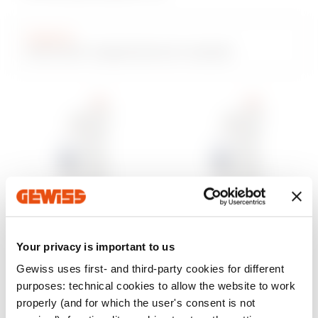
Categoria
Interruttori magnetotermici compatti
GW90325
GW90326
INTERRUTTORE
INTERRUTTORE
Your privacy is important to us
MAGNETOTERMICO
MAGNETOTERMICO
COMPATTO - MTC
COMPATTO - MTC
Gewiss uses first- and third-party cookies for different
60 - 1P+N CURVA B
60 - 1P+N CURVA B
purposes: technical cookies to allow the website to work
6A - 1 MODULO
10A - 1 MODULO
properly (and for which the user's consent is not
Scopri
Scopri