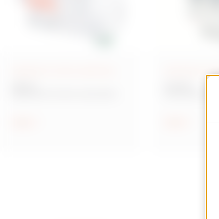
Dispositivi di riarmo automatico
Interruttori di pr
ReStart
90 MCB
Dispositivi di riarmo automatico
Interruttori mod
protezione circui
Scopri
Scopri