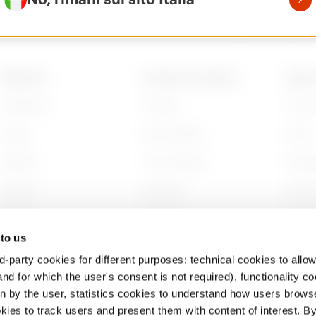
PRODOTTI
CONTATTI E SERVIZI
ABOU
Installation
Contatti
Chi s
Energy
Sedi GEWISS
Storia
Building
Trova GEWISS
Sosten
Lighting
Supporto
Gover
Mobility
Software
Lavora
 to us
Applicazioni
BIM
Proget
d-party cookies for different purposes: technical cookies to allow
nd for which the user's consent is not required), functionality c
en by the user, statistics cookies to understand how users brows
ies to track users and present them with content of interest. B