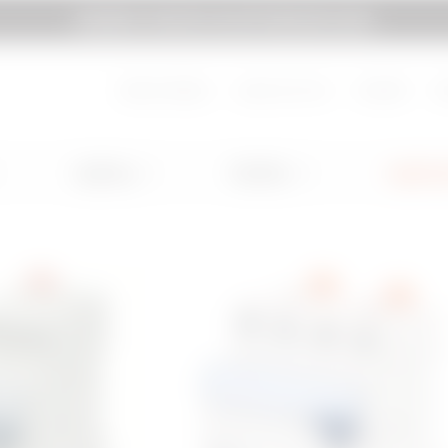
GEWISS TI INVITA A ELETTROEXPO 2026
pagina
Vai a MyGewiss
About Gewiss
Lavora con noi
Contatti
H
Lighting
Mobility
Applicaz