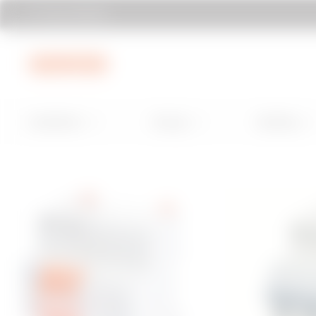
Trova GEWISS
Vai al menu
Vai al contenuto principale
Vai al piè di 
Installation
Energy
Building