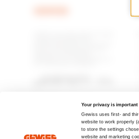
GEWISS è una realtà italiana che opera
a livello internazionale nella
produzione di soluzioni e servizi per la
home & building automation, per la
protezione e la distribuzione
dell'energia, per la mobilità elettrica e
per l'illuminazione intelligente.
Your privacy is important
Gewiss uses first- and thir
website to work properly (a
to store the settings chos
website and marketing cook