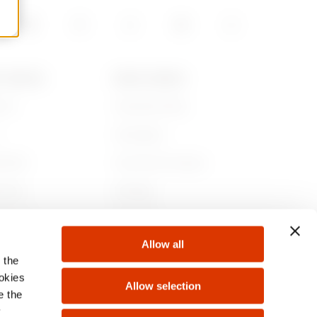
T GEWISS
NEWS & MEDIA
iamo
Corporate News
Campagne
ibilità
Comunicati Stampa
nance
GW Mag
 con noi
Download
Allow all
ti
 the
ookies
Allow selection
e the
y