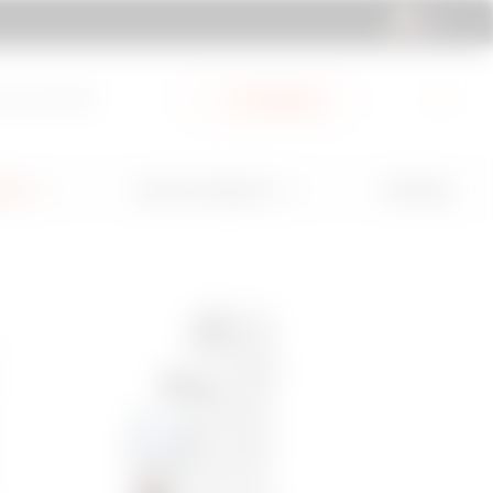
IT | IT
ub Documenti
My Gewiss
GW Mag
ioni
Servizi e Supporto