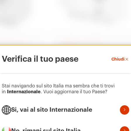
otezione circuiti
Interruttori di protezione
differenziale
ulari per
Verifica il tuo paese
90 RCD
Chiudi
ti
Interruttori modulari per
protezione differenziale
Scopri
Stai navigando sul sito Italia ma sembra che ti trovi
in
Internazionale
. Vuoi aggiornare il tuo Paese?
Si, vai al sito Internazionale
No, rimani sul sito Italia