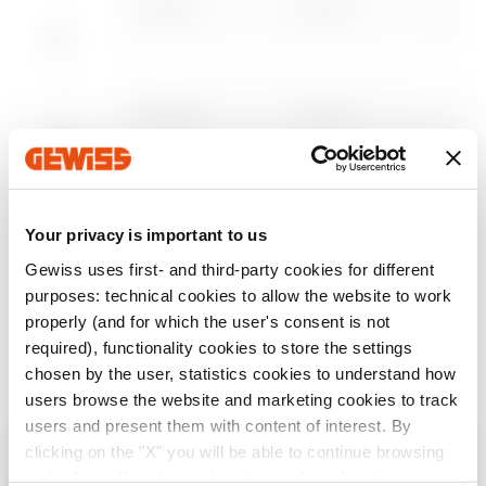
Descargar
Descargar
GWD3661
600x600
Mostrar más
Mostrar más
Ir al área descargar
GWD3662
600x800
GWD3669
850x600
Your privacy is important to us
Ir al área Software
Gewiss uses first- and third-party cookies for different
purposes: technical cookies to allow the website to work
GWD3670
850x800
properly (and for which the user's consent is not
required), functionality cookies to store the settings
Mostrar todo
chosen by the user, statistics cookies to understand how
users browse the website and marketing cookies to track
users and present them with content of interest. By
EQUIPOS Y NOTAS
clicking on the "X" you will be able to continue browsing
Compruebe su país
Cerrar
and refuse all cookies other than technical cookies; in
ACCESORIOS:
zócalo inspeccionable (suministrado