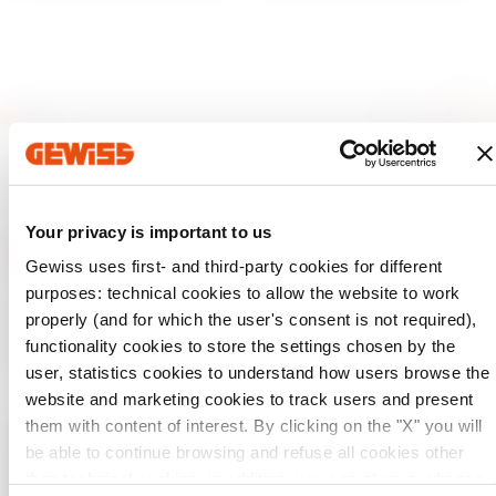
Your privacy is important to us
Gewiss uses first- and third-party cookies for different
purposes: technical cookies to allow the website to work
GEWISS tiene un papel clave en el mercado como fabricante
properly (and for which the user's consent is not required),
de soluciones de domótica, sistemas de protección y
distribución de la energía, smartlighting y movilidad
functionality cookies to store the settings chosen by the
eléctrica.
user, statistics cookies to understand how users browse the
website and marketing cookies to track users and present
them with content of interest. By clicking on the "X" you will
be able to continue browsing and refuse all cookies other
Compruebe su país
Cerrar
than technical cookies; in addition, you can always change