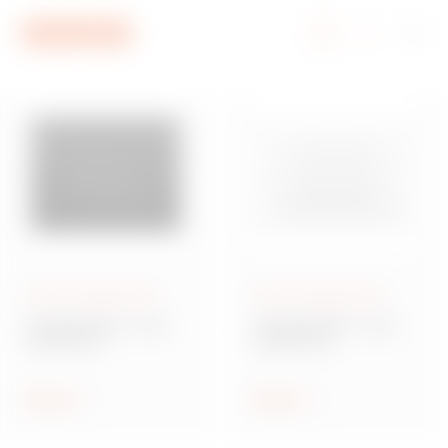
Ir al menú
Ir al contenido principal
Ir al pie de página
Ir a My Gewiss
Series residenciales
Series residenciales
CHORUSMART - Serie
CHORUSMART - Serie
residencial
residencial
Placas LUX
Placas EGO
Mostrar
Mostrar