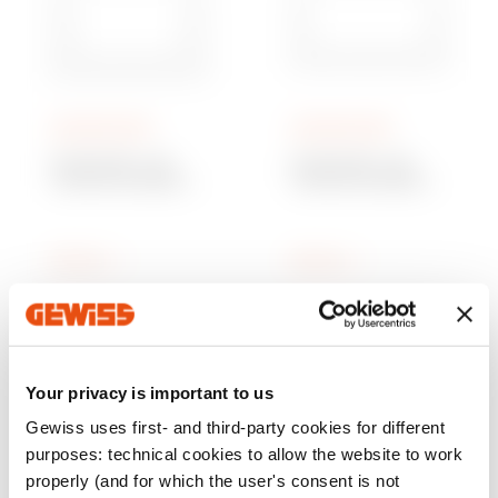
GW16003PW
GW16004PW
PLACA EGO - EN
PLACA EGO - EN
TECNOPOLÍMERO -
TECNOPOLÍMERO -
3 MÓDULOS -
4 MÓDULOS -
BLANCO SATINADO
BLANCO SATINADO
- CHORUSMART
- CHORUSMART
Mostrar
Mostrar
Ver todo
Your privacy is important to us
Gewiss uses first- and third-party cookies for different
purposes: technical cookies to allow the website to work
properly (and for which the user's consent is not
60 productos
Ha visto
en
60