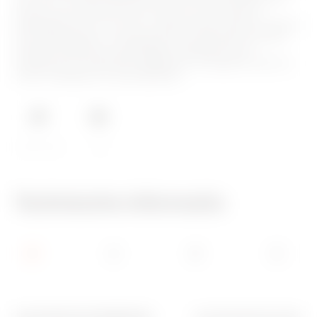
A tot 40 A in isolerende doos. De serie wordt voltooid met
versies voor bord van 16A tot 1000 A en voor DIN rail
bevestiging van 16 A tot 63 A, welke kunnen worden uitgerust
met hulpcontacten. De apparaten zijn ontworpen voor een
snellere bedrading, eenvoudigere installatie en het
verzekeren van maximale veiligheid en stevigheid onder de
meest uitdagende omstandigheden.
IP66/IP67/IP69
IK08
Technische informatie