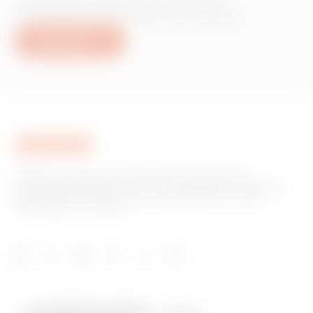
producten of diensten van Gewiss?
Schrijf ons
GEWISS is een belangrijke speler op de markt voor
productieoplossingen voor huis- en gebouwautomatisering,
energiebeschermings- en distributiesystemen, slimme
verlichting en e-mobility.