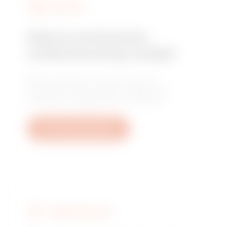
DIENSTEN
Heb je technische
ondersteuning nodig?
Neem contact met ons op voor de
antwoorden op je vragen: vragen over
installaties, regelgeving of producten.
Een ticket aanmaken
VERKOOPPUNTEN