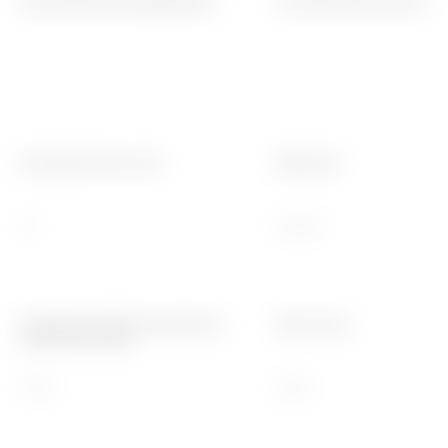
ELEKTRISCHE KENMERKEN
Functionele kenmerken
-
-
Nominale stroom (A)
Materiaal
32
Isolatie
Nominale isolatie spanning Ui
Kleur knop
(1000 Vdc) (Vdc)
1000
Zwart