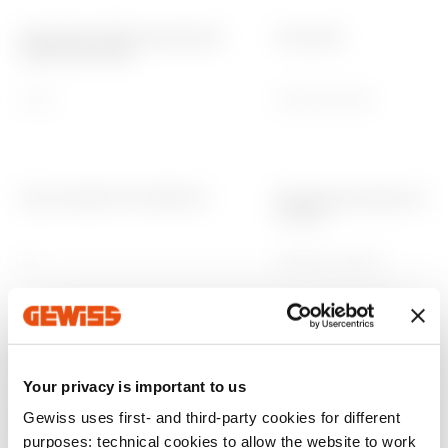
Nominale isolatie spanning Ui
IP waarde
(1500 Vdc) (Vdc)
1500
IP66/IP67/IP69
Stroom bij DC-PV1 (1000 V)
Bescherming tegen indir
contact
32
Dubbele isolatie
Stroom bij DC-PV1 (1500 V)
Kabel invoer aan de bov
Your privacy is important to us
Gewiss uses first- and third-party cookies for different
20
2 x M25
purposes: technical cookies to allow the website to work