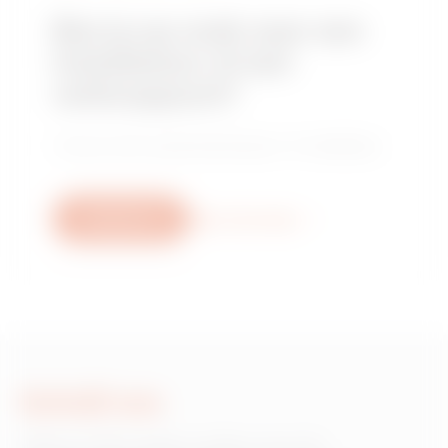
Ben je op zoek naar een
installateur of een
verkooppunt?
Vind je vertrouwde distributeur of installateur.
Schrijf ons
Meer informatie
Schrijf ons
Heb je informatie nodig over de